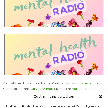
Mental Health Radio ist eine Produktion von
Inspiris Film
in
Kooperation mit
City Jazz Radio
und dem
Verein zur
Förderung eines selbstbestimmten Umgangs mit Medien
.
Zustimmung verwalten
Für weitere Informationen:
Mental Health Radio
Um dir ein optimales Erlebnis zu bieten, verwenden wir Technologien wie