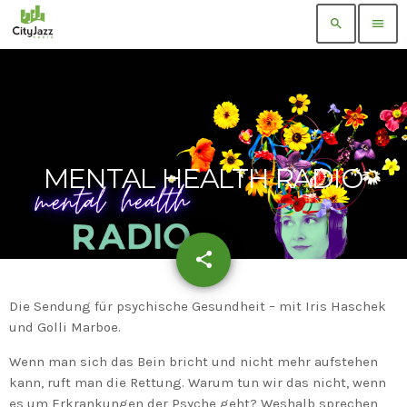
search
menu
MENTAL HEALTH RADIO
share
email
Die Sendung für psychische Gesundheit – mit Iris Haschek
und Golli Marboe.
Wenn man sich das Bein bricht und nicht mehr aufstehen
kann, ruft man die Rettung. Warum tun wir das nicht, wenn
es um Erkrankungen der Psyche geht? Weshalb sprechen