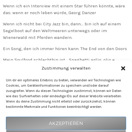
Wenn ich ein Interview mit einem Star führen könnte, wäre
das: wenn er noch leben würde, Georg Danzer
Wenn ich nicht bei City Jazz bin, dann… bin ich auf einem
Segelboot auf den Weltmeeren unterwegs oder im
Wienerwald mit Pferden wandern.
Ein Song, den ich immer hören kann: The End von den Doors
Mein Soulfood schlechthin ist… Spaghetti aglio, olio e
peperoncino
Zustimmung verwalten
Ein Fun Fact über mich ist, dass… da gibt es glaube ich zu
Um dir ein optimales Erlebnis zu bieten, verwenden wir Technologien wie
viele, als dass ich einen herausgreifen könnte
Cookies, um Geräteinformationen zu speichern und/oder darauf
zuzugreifen. Wenn du diesen Technologien zustimmst, können wir Daten
wie das Surfverhalten oder eindeutige IDs auf dieser Website verarbeiten.
Wenn du deine Zustimmung nicht erteilst oder zurückziehst, können
bestimmte Merkmale und Funktionen beeinträchtigt werden.
AKZEPTIEREN
COPYRIGHT 2024 RTG RADIO TECHNIKUM GMBH